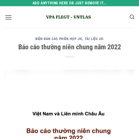
Bỏ
ADD ANYTHING HERE OR JUST REMOVE IT...
qua
nội
dung
BIÊN BẢN CÁC PHIÊN HỌP JIC
,
TÀI LIỆU JIC
Báo cáo thường niên chung năm 2022