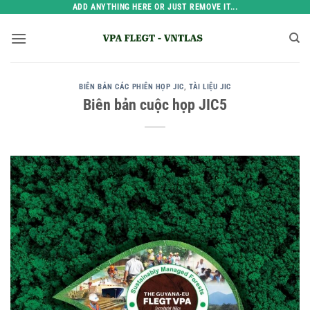
Bỏ
ADD ANYTHING HERE OR JUST REMOVE IT...
qua
nội
dung
BIÊN BẢN CÁC PHIÊN HỌP JIC
,
TÀI LIỆU JIC
Biên bản cuộc họp JIC5